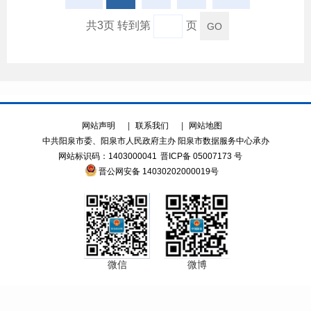
共3页 转到第
页