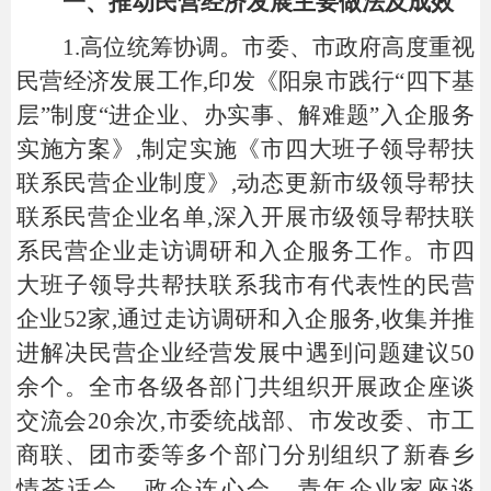
一
、
推动民营经济发展
主要做法及成效
1.高位统筹协调。市委、市政府高度重视
民营经济发展工作,印发《阳泉市践行“四下基
层”制度“进企业、办实事、解难题”入企服务
实施方案》,制定实施《市四大班子领导帮扶
联系民营企业制度》,动态更新市级领导帮扶
联系民营企业名单,深入开展市级领导帮扶联
系民营企业走访调研和入企服务工作。
市四
大班子领导共帮扶联系我市有代表性的民营
企业
52家,
通过走访调研和入企服务,
收集并推
进解决民营企业经营发展中遇到问题
建议
50
余个。全市各级
各
部门共组织开展政企座谈
交流会
20余
次
,市委统战部、市发改委、市工
商联、团市委等多个部门分别组织了
新春乡
情茶话会、政企连心会、
青年企业家座谈