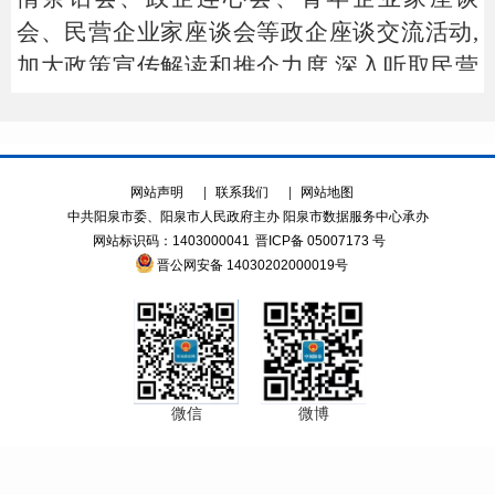
会、民营企业家座谈会
等政企座谈交流活动,
加大政策宣传解读和推介力度,
深入听取民营
企业家问题诉求和意见建议,协调有关部门对
问题建议进行办理。
2.强化政策支持。市委统战部牵头
制定中
共阳泉市委《贯彻落实省委〈关于构建亲清
统一新型政商关系的意见〉的工作方案》,构
建政商交往正负面清单、规范政商交往行为,
共同促进政企良性互动,双向建立亲清统一的
新型政商关系
,做实做细
“服务民企‘三进三
送’”活动,编印下发第二册《促进民营经济发
展政策汇编》,帮助企业了解掌握和使用惠企
政策。人民银行阳泉市分行制定印发《中国
人民银行阳泉市分行关于金融支持民营经济