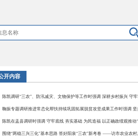
公开内容
陈凯调研“三农”、防汛减灾、文物保护等工作时强调 深耕乡村振兴 守牢安
鞠振专题调研推进常态化帮扶持续巩固拓展脱贫攻坚成果工作时强调 坚持
陈凯在盂县调研时强调 守牢底线 夯实基础 为民造福 以正确政绩观推动“十
围绕“两稳三兴三化”基本思路 答好阳泉“三农”新考卷 ——访市农业农村局