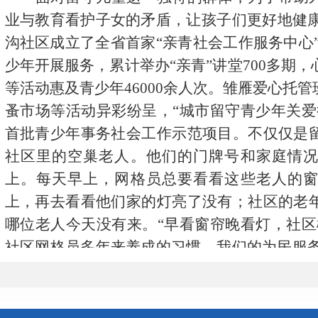
业与教育看护子女的矛盾，让孩子们更好地健康成
沟社区成立了全省首家“亲青社会工作服务中心”
少年开展服务，累计举办“亲青”讲堂700多期
等活动惠及青少年46000余人次。雏雁爱心托
蚤市场等活动异彩纷呈，“城市留守青少年关爱
首批青少年事务社会工作示范项目。不仅仅是
社区里的空巢老人。他们的门牌号和家庭情
上。每天早上，网格员总要看看这些老人的
上，再去看看他们家的灯亮了没有；社区的老
哪位老人今天没有来。“早看窗帘晚看灯，社区
社区网格员多年来养成的习惯。我们的为民服务
式“立”了起来，“鸿雁”温暖品牌“树”了起来。
服务是最好的调解。
按照“落小单元、压
沉”的要求，因地制宜划分社区网格，做到全