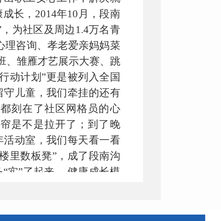
长，2014年10月，段南
，为社区及周边1.4万名青
，心理咨询、孝老爱亲妈妈菜
管班、雏雁才艺展示大赛、跳
行动计划”更是被列入全国
留守儿童，我们牵挂的还有
况都刻在了社区网格员的心
窗帘是不是拉开了；到了晚
年活动室，我们每天看一看
楼里数板凳”，成了段南沟
“实”了起来， 健康成长模
实责任、关口前移、工作下
域覆盖，不遗不漏。社区实