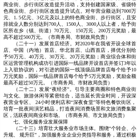
商业街、步行街区改造提升活动，支持创建国家级、省级特
色商业街、步行街区改造提升试点。对年营业额达到7000万
元、1. 5亿元、3亿元及以上的特色商业街、步行街区，且安
排就业人数分别达到700人、1500人、3000人以上者，给予街
区所在乡（镇、街道）70万元、 150万元、200万元奖励，最
高不超过500万元。（市商务局、市财政局负责）
（二十一）发展首店经济。对2020年在我省开设全球首
店、中国（内地）首店、华北首店、山西首店，择优分别给
予50万元、40万元、30万元、20万元奖励；商业综合体和街
区运营管理机构成功引进国际一线品牌开设首店并签订3年以
上入驻协议的，对引进的国际一线顶级品牌首店每个给予10
万元奖励，国际一线品牌首店每个给予5万元奖励，奖励金额
最高不超过50万元。（市商务局、市财政局负责）
（二十二）发展“夜经济”。引导主要商圈和特色商业街
与文化、旅游休闲等紧密结合，适当延长营业时间，开设深
夜营业专区、 24小时便利店和“深夜食堂”等特色餐饮街区，
培育一批夜间演艺精品，打造夜间消费场景和文旅消费集聚
区，活跃夜间商业和市场。（市商务局、市文旅局负责）
七、强化服务业发展保障
（二十三）培育壮大服务业市场主体。围绕“个转企、小
升规、 规升巨”，加强服务业企业分类指导和服务，通过积极