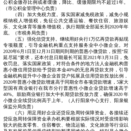
公积金缴存比例或者缓缴，降比、缓缴期限均不超过1年。
（市公积金管理中心负责）
（四）加大免税力度。落实国家减免税政策，减免小规
模纳税人增值税，免征公共交通运输、餐饮住宿、旅游娱
乐、文化体育等服务增值税，执行期限全部延长到2020年年
底。（市税务局负责）
（五）强化信贷支持。继续用好央行1万亿再贷款再贴现
专项额度，引导金融机构重点支持服务业中小微企业。对
2020年6月1日至12月31日期间到期的普惠小微贷款，按照“应
延尽延”要求，还本付息日期最长可延至2021年3月31日，免
收罚息。落实国家政策，对符合条件的地方法人金融机构普
惠小微信用贷款给予贷款本金40%的无息再贷款支持，引导
金融机构提升中小微企业首贷户拓展及信用贷款投放比例，
2020年普惠小微贷款增速高于同期全市各项贷款增速，5家大
型国有商业银行在我市分行普惠性小微企业贷款增速高于
40%。鼓励商业银行加大中长期贷款投放力度，确保2020 年
小微企业续贷比例高于上年。（人行阳泉中心支行、阳泉银
保监分局负责）
（六）用足用好企业还贷应急周转保障资金。各接续还
贷应急周转保障资金承办机构要根据实际情况对受疫情影响
较大的批发零售、住宿餐饮、物流运输、文化旅游等行业以