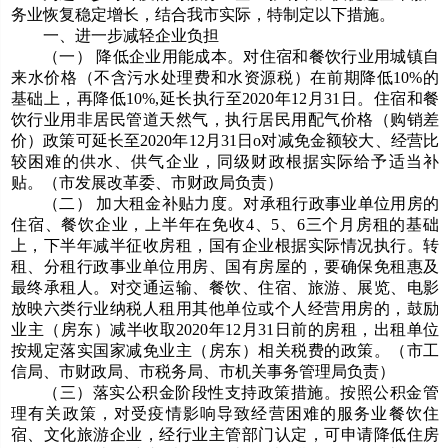
务业恢复稳定增长，结合我市实际，特制定以下措施。
一、进一步减轻企业负担
（一） 降低企业用能成本。对住宿和餐饮行业用城镇自
来水价格（不含污水处理费和水资源税）在前期降低10%的
基础上，再降低10%,延长执行至2020年12月31日。住宿和餐
饮行业用非居民管道天然气，执行居民用配气价格（购销差
价）政策可延长至2020年12月31日o对减免金额较大、经营比
较困难的供水、供气企业，同级财政根据实际给予适当补
贴。（市发展改革委、市财政局负责）
（二） 加大租金补贴力度。对承租行政事业单位用房的
住宿、餐饮企业，上半年在免收4、5、6三个月房租的基础
上，下半年减半征收房租，国有企业根据实际情况执行。转
租、分租行政事业单位用房、国有房屋的，要确保免租惠及
最终承租人。对交通运输、餐饮、住宿、旅游、展览、电影
放映六类行业纳税人租用其他单位或个人经营用房的，鼓励
业主（房东）减半收取2020年12月31日前的房租，出租单位
按规定落实国家减免业主（房东）相关税费的政策。（市工
信局、市财政局、市税务局、市机关事务管理局负责）
（三）落实公积金阶段性支持政策措施。按照公积金管
理有关政策，对受疫情影响导致经营困难的服务业餐饮住
宿、文化旅游企业，经行业主管部门认定，可申请降低住房