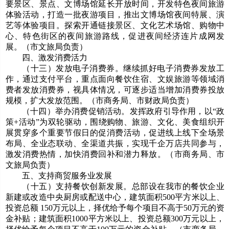
要景区、景点、文博场馆延长开放时间，开发特色夜间旅游
体验活动，打造一批夜游项目，推出文博场馆夜间特展、演
艺等体验项目。探索开通链接景区、文化艺术场馆、购物中
心、特色街区的夜间旅游路线，促进夜间经济连片成网发
展。（市文旅局负责）
四、激发消费活力
（十三）发放电子消费券。继续抓好电子消费券发放工
作，通过支付平台，重点面向餐饮住宿、文娱旅游等领域消
费者发放消费券，视具体情况，可逐步适当增加消费券投放
规模，扩大发放范围。（市商务局、市财政局负责）
（十四）举办消费促销活动。发挥政府引导作用，以“政
策+活动”为双轮驱动，围绕购物、旅游、文化、美食组织开
展贯穿多个重要节假日的促消费活动，促进线上线下全场景
布局、全业态联动、全渠道共振，实现千企万店共同参与，
激发消费热情，加快消费回补和潜力释放。（市商务局、市
文旅局负责）
五、支持商贸服务业发展
（十五）支持餐饮创新发展。总部设在我市的餐饮企业
新建或改造中央厨房或配送中心，建筑面积500平方米以上、
投资总额 150万元以上，择优给予每个项目不高于50万元的资
金补贴；建筑面积1000平方米以上、投资总额300万元以上，