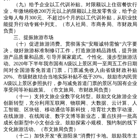
（九）给予企业以工代训补贴。对限额以上住宿餐饮行
业，年缴纳税收200万元以上的限额以上批发零售业，给予企
业每人每月300元、不超过6个月的以工代训补贴，从职业技
能提升行动专账中列支。（市人社局、市商务局、市财政局
负责）
三、提振旅游市场
（十）促进旅游消费。贯彻落实“安顺诚特需愉“六字要
决，做好旅游标准制修订工作，打造旅游精品路线，提升旅
游产品质量和品质, 引导开展家庭式、个性化、漫步型旅游活
动。2020年下半年我市国有A级以上景区周一至周五工作日期
间对全国游客免首道门票，门票减免收入由省级财政补贴
20%、市级财政结合当地实际补贴不低于20%。鼓励市内民营
A级以上景区参照执行，参与减免首道门票的景区与国有企业
享受同等补贴政策。（市文旅局、市财政局负责）
（十一）支持文旅企业数字化转型。鼓励文化旅游企业
创新转型，充分利用互联网、物联网、大数据、云计算、人
工智能、区块链、移动通信等新科技，培育壮大数字动漫、
在线旅游、在线阅读、数字文博等新业态，重点扶持一批高
成长创新型中小文创企业。鼓励探索小规模、预约制的线下
文化旅游活动。（市文旅局负责）
（十二）加快开发“夜游阳泉”消费打卡地。鼓励我市主