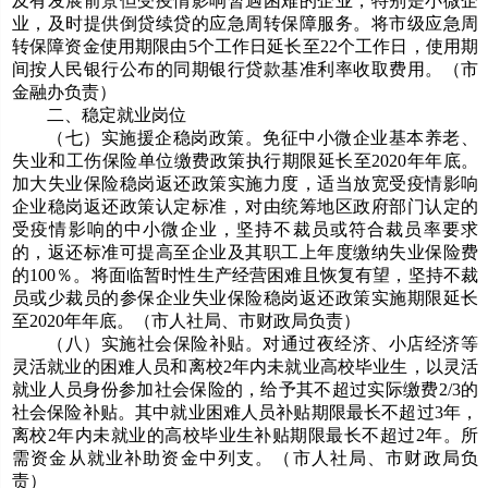
及有发展前景但受疫情影响暂遇困难的企业，特别是小微企
业，及时提供倒贷续贷的应急周转保障服务。将市级应急周
转保障资金使用期限由5个工作日延长至22个工作日，使用期
间按人民银行公布的同期银行贷款基准利率收取费用。（市
金融办负责）
二、稳定就业岗位
（七）实施援企稳岗政策。免征中小微企业基本养老、
失业和工伤保险单位缴费政策执行期限延长至2020年年底。
加大失业保险稳岗返还政策实施力度，适当放宽受疫情影响
企业稳岗返还政策认定标准，对由统筹地区政府部门认定的
受疫情影响的中小微企业，坚持不裁员或符合裁员率要求
的，返还标准可提高至企业及其职工上年度缴纳失业保险费
的100％。将面临暂时性生产经营困难且恢复有望，坚持不裁
员或少裁员的参保企业失业保险稳岗返还政策实施期限延长
至2020年年底。（市人社局、市财政局负责）
（八）实施社会保险补贴。对通过夜经济、小店经济等
灵活就业的困难人员和离校2年内未就业高校毕业生，以灵活
就业人员身份参加社会保险的，给予其不超过实际缴费2/3的
社会保险补贴。其中就业困难人员补贴期限最长不超过3年，
离校2年内未就业的高校毕业生补贴期限最长不超过2年。所
需资金从就业补助资金中列支。（市人社局、市财政局负
责）