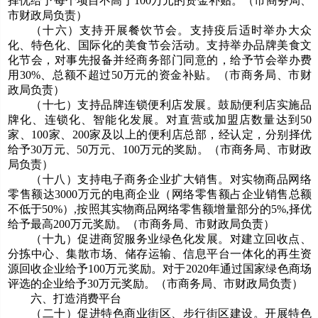
择优给予每个项目不高于100万元的资金补贴。（市商务局、
市财政局负责）
（十六）支持开展餐饮节会。支持疫后适时举办大众
化、特色化、国际化的美食节会活动。支持举办品牌美食文
化节会，对事先报备并经商务部门同意的，给予节会举办费
用30%、总额不超过50万元的资金补贴。（市商务局、市财
政局负责）
（十七）支持品牌连锁便利店发展。鼓励便利店实施品
牌化、连锁化、智能化发展。对直营或加盟店数量达到50
家、100家、200家及以上的便利店总部，经认定，分别择优
给予30万元、50万元、100万元的奖励。（市商务局、市财政
局负责）
（十八）支持电子商务企业扩大销售。对实物商品网络
零售额达3000万元的电商企业（网络零售额占企业销售总额
不低于50%）,按照其实物商品网络零售额增量部分的5%,择优
给予最高200万元奖励。（市商务局、市财政局负责）
（十九）促进商贸服务业绿色化发展。对建立回收点、
分拣中心、集散市场、储存运输、信息平台一体化的再生资
源回收企业给予100万元奖励。对于2020年通过国家绿色商场
评选的企业给予30万元奖励。（市商务局、市财政局负责）
六、打造消费平台
（二十）促进特色商业街区、步行街区建设。开展特色