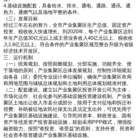
4.基础设施配套，具备给水、排水、通电、通路、通讯、通
热力、通燃气以及场地平整的条件。
（三）发展目标
经过三年左右的努力，全市产业集聚区生产总值、固定资产
投资、税收收入快速增长。到2020年，每个产业集聚区达到
年生产总值30亿元以上或主营业务收入40亿元以上、税收收
入2.8亿元以上。符合条件的产业集聚区规范整合升级为省级
经济技术开发区。
三、运行机制
（一）统筹规划。按照前瞻规划、分部实施、功能齐全、便
于落地的原则，产业集聚区总体发展规划、控制性详细规划
由各县（区）委托专业设计单位编制，确保产业集聚区布局
和用地范围与城镇总体规划和土地利用总体规划精准对接。
（二）配套建设。建立以产业集聚区投资开发公司为主体，
市场化运作、社会化参与的基础设施投资建设机制。产业集
聚区土地出让收入市县分成部分，除用于支付征地和拆迁补
偿费、补助被征地农民社保支出及法定支出外，可优先用于
产业集聚区基础设施建设。引导民间资本、财政资金、国有
资产等优质资产投资基础设施，鼓励采用PPP模式，增强投
融资能力。按照“谁投资、谁受益”的原则，支持外资、民资和
社会资本投资建设产业集聚区基础设施。