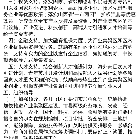
（三）投资支持。落实国家、省鼓励创新和促进资源综合利
用以及国家对小型微利企业、高新技术企业、技术先进型服
务企业等优惠政策；落实山西省“一市两园”、扩权强县等优惠
政策；研究设立全市产业扶持发展资金，对产业集聚区的基
础设施、产业促进、科技创新、高端人才引进和人才培训等
给予资金支持。
（四）金融支持。加大融资担保力度，为产业集聚区和区内
企业提供融资担保服务。鼓励有条件的企业在境内外上市募
资。支持有实力的企业以发行企业债券、短期融资券、中长
期票据等方式筹集资金。
（五）人才支持。结合创新人才推进计划、海外高层次人才
引进计划、青年英才开发计划和高技能人才振兴计划等各项
国家人才重大工程的实施，鼓励高校毕业生到产业集聚区就
业创业，积极支持产业集聚区引进和培养创新创业人才。
五、组织领导
（一）加强领导。各县（区）要切实加强领导，统筹协调，
加快推进产业集聚区建设。市县两级商务粮食、发改、经
信、财政、农业、国土、科技、环保、金融等有关部门要根
据各自的职责在规划编制、项目审批、资金安排、土地供
应、能源保障、金融服务等方面及时提供支持服务，形成合
力。市商务粮食局作为统筹协调部门，要做好上下沟通、指
导协调、联系服务等工作。