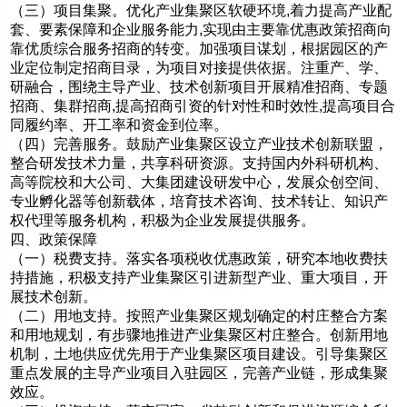
（三）项目集聚。优化产业集聚区软硬环境,着力提高产业配
套、要素保障和企业服务能力,实现由主要靠优惠政策招商向
靠优质综合服务招商的转变。加强项目谋划，根据园区的产
业定位制定招商目录，为项目对接提供依据。注重产、学、
研融合，围绕主导产业、技术创新项目开展精准招商、专题
招商、集群招商,提高招商引资的针对性和时效性,提高项目合
同履约率、开工率和资金到位率。
（四）完善服务。鼓励产业集聚区设立产业技术创新联盟，
整合研发技术力量，共享科研资源。支持国内外科研机构、
高等院校和大公司、大集团建设研发中心，发展众创空间、
专业孵化器等创新载体，培育技术咨询、技术转让、知识产
权代理等服务机构，积极为企业发展提供服务。
四、政策保障
（一）税费支持。落实各项税收优惠政策，研究本地收费扶
持措施，积极支持产业集聚区引进新型产业、重大项目，开
展技术创新。
（二）用地支持。按照产业集聚区规划确定的村庄整合方案
和用地规划，有步骤地推进产业集聚区村庄整合。创新用地
机制，土地供应优先用于产业集聚区项目建设。引导集聚区
重点发展的主导产业项目入驻园区，完善产业链，形成集聚
效应。