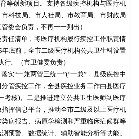
育等创新项目
。
支持各级疾控机构与医疗机
、
市科技局
、
市人社局
、
市教育局
、
市财政局
区管委会负责
，不再一一列出）
控责任清单
，
将医疗机构履行疾控工作职责情
025年底前，全市二级医疗机构公共卫生科设置
执行。（
市卫健委负责
）
，落实
“一兼两管三统一”(“一兼”，县级疾控中
团分管疾控工作，全县疾控业务工作由县医疗
一考核)。二是推进
建立公共卫生医师到医疗
急指挥信息平台，推动全市二级及以上医疗机
传染病报告、病原学检测和严重临床症候群等
监测预警、数据统计、辅助智能分析等功能。