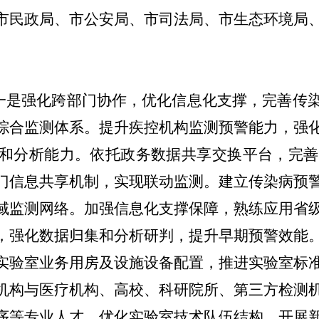
市民政局
、
市公安局
、
市司法局、市生态环境局
一
是
强化跨部门协作
，
优化信息化支撑
，
完善传
综合监测体系。
提升疾控机构监测预警能力，强
和分析能力。依托政务数据共享交换平台，完善
门信息共享机制，实现联动监测。建立传染病预
域监测网络。加强
信息化支撑保障
，熟练应用省
，强化数据归集
和
分析研判
，
提升早期预警效能
实验室业务用房及设施设备配置，推进实验室标
机构与医疗机构、高校、科研院所、第三方检测
序等专业人才，优化实验室技术队伍结构。开展