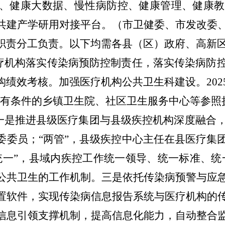
、健康大数据
、
慢性病防控、健康管理、健康教
共建
产学研用对接平台。（
市卫健委
、
市发改委
职责分工负责。以下均需
各县（区）
政府
、高新
疗机构落实传染病预防控制责任，
落实传染病防
构绩效考核。
加强医疗机构公共卫生科建设。
2
有条件的乡镇卫生院、社区卫生服务中心等参照
一是推进
县级医疗集团与县级疾控机构深度融合
委委员；“两管”，县级疾控中心主任在县医疗集
统一”，县域内疾控工作统一领导、统一标准、统
公共卫生的工作机制。
三是依托传染病预警与应
置软件，
实现传染病信息报告系统与医疗机构的
信息引领支撑机制，
提高信息化能力，自动整合