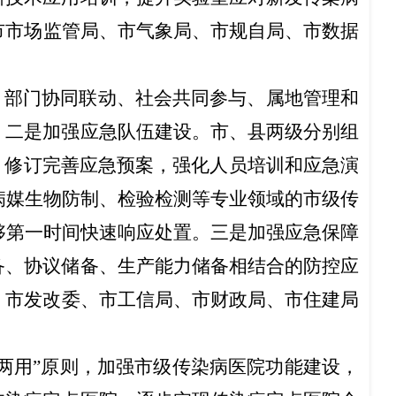
市市场监管局
、
市气象局
、
市规自局、市数据
、部门协同联动、社会共同参与、属地管理和
。
二是加强应急队伍建设。
市、县
两级分别
组
，修订完善应急预案，
强化人员
培训
和应急
演
、病媒生物防制、检验检测等专业领域的市级传
够第一时间快速响应处置。三是加强应急保障
备、协议储备、生产能力储备相结合的防控应
、
市发改委
、
市工信局
、
市财政局
、
市住建局
急两用”原则，加强市级传染病医院功能建设，