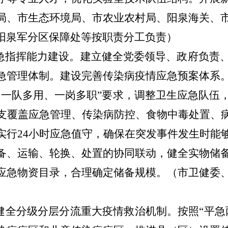
局
、
市生态环境局
、
市农业农村局
、
阳泉海关
、
阳泉
军
分
区保障
处
等按职责分工负责）
急指挥能力
建设。
建立健全党委领导、政府负责
急管理体制。建设完善传染病疫情应急预案体系
、一队多用、一岗多职”要求，调整卫生应急队伍
成一支覆盖应急管理、传染病防控、食物中毒处置
实行24小时应急值守，确保在突发事件发生时能
备、运输、轮换、处置的协同联动，健全实物储
应急物资目录，合理确定储备规模。
（
市卫健委
健全分级分层分流重大疫情救治机制。按照
“平