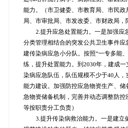
能力。（
市卫健委
、
市教育局
、
市民政
局
、
市审批局
、
市发改委
、
市财政局，
2.
提升应急处置能力。
一是
加强应
分类管理相结合的突发公共卫生事件应
建传染病应急小分队。
按照
“一专多能
练
，
提升处置能力
。到
2030年，建
染病应急队伍，队伍规模不少于40人，
能力建设。加强防控应急物资生产、储
急物资储备机制，完善并动态调整防控
等按职责分工负责）
3.
提升传染病救治能力。
一是
建立