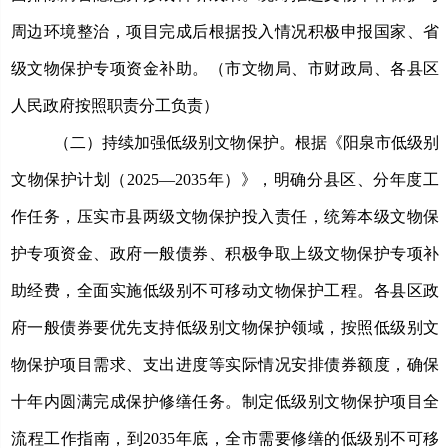
周边环境整治，项目完成后根据投入情况积极申报国家、省
级文物保护专项资金补助。（市文物局、市财政局、各县区
人民政府按照职责分工负责）
（二）持续加强低级别文物保护。
根据《
阳泉市
低级别
文物保护
计划
（
2025—2035年）》，明确
分
县
区、分
年度工
作任务，
压
实
市县两级
文物保护投入责任，
统筹本级文物保
护专项资金、政府一般债券、积极争取上级文物保护专项补
助经费，全面实施低级别不可移动文物保护工程。各县区
政
府
一般债券要优先支持低级别文物
保护领域
，
按照
低级别文
物保护项目需求、支出进度等实际情况安排债券额度
，
确保
十年内
圆满完成保护修缮任务
。
制定低级别文物保护项目全
流程工作指南，
到
203
5
年底，全市需要修缮的低级别不可移