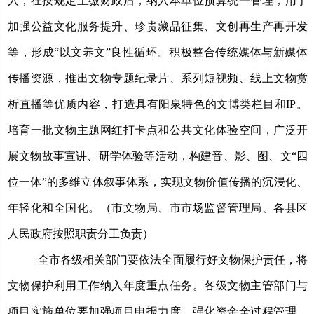
入，在按规定上缴财政后，纳入本单位预算统一管理，用于
加强公益文化服务提升、珍贵藏品征集、文创再生产再开发
等，形成
“以文养文”良性循环。积极整合传统媒体与新媒体
传播资源，推出文物专题纪录片、系列短视频、线上文物赏
析直播等优质内容
，打造具有阳泉特色的文博类栏目和
IP。
培育一批文物主题网红打卡点和公共文化体验空间，广泛开
展文物故事宣讲、研学体验等活动，构建音、影、图、文“四
位一体”的多维立体叙事体系，
实现文物价值传播的沉浸化、
年轻化和全国化。（市文物局、市市场监督管理局、各县区
人民政府按照职责分工负责）
全市各级相关部门要依法全面履行好文物保护责任，将
文物保护利用工作纳入年度重点任务。各级文物主管部门与
项目实施单位要加强项目申报力度，强化资金全过程管理，