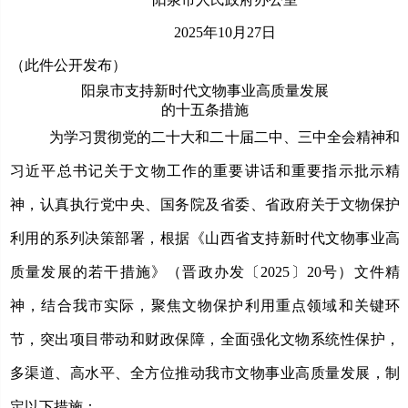
202
5
年
10
月
27
日
（此件
公开发布
）
阳泉市
支持
新时代文物事业高质量发展
的
十五条
措施
为学习贯彻党的二十大和二十届二中、三中全会精神和
习近平总书记
关于
文物工作的重要讲话
和
重要指示
批示
精
神，认真
执行
党中央、国务院
及
省委、省政府关于文物保护
利用
的系列
决策部署，根据《山西省支持新时代文物事业高
质量发展的若干措施》（晋政办发〔
2025〕20号）
文件
精
神，
结合我市实际，
聚焦文物保护利用重点领域和关键环
节，
突出项目带动和财政保障，
全面
强化
文物系统性保护，
多渠道、高水平、全方位
推动
我市文物事业高质量发展，制
定以下措施：