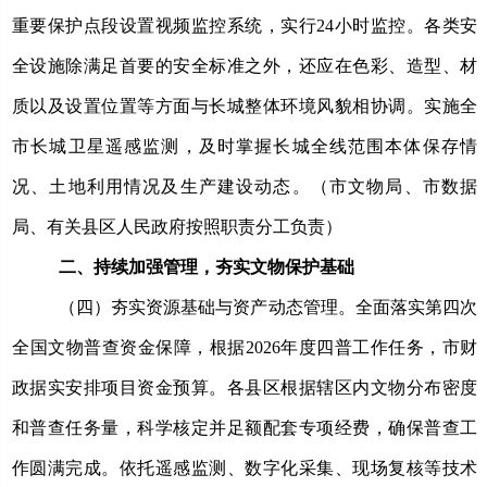
重要保护点段设置视频监控系统，实行
24小时监控。各类安
全设施除满足首要的安全标准之外，还应在色彩、造型、材
质以及设置位置等方面与长城整体环境风貌相协调。实施全
市长城卫星遥感监测，及时掌握长城全线范围本体保存情
况、土地利用情况及生产建设动态。
（市文
物局、
市数据
局
、有关县区人民政府按照职责分工负责）
二、持续加强管理，夯实文物保护基础
（四）夯实资源基础与资产动态管理。
全面落实第四次
全国文物普查
资金保障，
根据
2026年度四普工作任务，市财
政
据实安排项目资金预算
。各县区根据辖区内文物分布密度
和普查任务量，科学核定并足额配套专项经费，确保普查工
作圆满完成。依托遥感监测、数字化采集、现场复核等技术