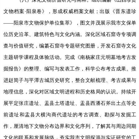
文物档案
·阳泉卷》，形成权威档案文献；出版《晋东遗珍
——阳泉市文物保护单位集萃》，图文并茂展示我市文保单
位历史沿革、建筑特色与文化内涵。深化区域石窟寺专项调
查与价值研究，编纂石窟寺专题研究图册，开发石窟寺文化
主题研学课程及体验活动。完成《南杨家庄元明墓地考古发
掘报告》的整理、编写与发表工作，科学公布考古成果。推
进赵简子与平潭古城历史研究，整合文献梳理、考古成果与
地理信息，深化对区域文明进程和历史格局的认识。持续开
展平定张庄遗址、盂县土塔遗址、盂县西潘石斧出土点等史
前遗址和盂县大横沟商代遗址的考古调查、勘探与发掘工
作，厘清地下文物分布边界和文化序列，了解其与周边同期
文化的联系和发展脉络，夯实我市文明探源与实证研究的工