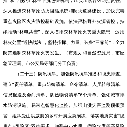
措”和“四必须”林长下沉包保机制，压实压紧各级防控责任。
深入推进森林草原防火阻隔系统和防火道路建设，加快完善
重点火险区火灾防控基础设施。依法严格野外火源管控，持
续推动“林电共安”，深入摸排森林草原火灾重大隐患。运用
林火处置“近快战法”，坚持指挥、力量、装备“三靠前”，全力
防范遏制森林草原火灾发生。（市规划和自然资源局，市应
急管理局、市公安局等部门分工负责）
（二十三）防汛抗旱。
加强防汛抗旱准备和隐患排查。
建立
“责任清单、重点防御清单、命令清单、人员转移清单、
信息报送及会商清单、队伍物资清单”6个清单。强化城市排
水防涝设施、易涝点智慧化监控。加强山洪灾害监测预报预
警，组织受山洪威胁的乡村开展应急演练。落实地质灾害“隐
患点+风险区”双控要求，加强中小水库、病险水库等高风险