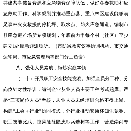
共建共享储备资源和应急物资保障队伍，做好冬春救助和应
急救助工作。科学规划并推动重点县、重点林区建设能够满
足森林火灾救援的停机坪、取水点、防火应急通道。编制市
县应急避难场所专项规划，年底前力争每个村（社区）至少
建立
1处应急避难场所。（市防减救灾议事协调机构、市交通
运输局、市应急管理局等部门分工负责）
八、强化人员素质，锤炼实战本领
（二十）开展职工安全技能竞赛。
加强全员分工种、分
岗位针对性培训，编制企业从业人员主要工种考试题库。严
格
“三项岗位人员”考核，
从业人员未经培训
合格
不得上岗
。
构建
“工会＋行业”协同模式，分行业推动安康杯知识竞赛、
职工技能比武、控风险除隐患标兵选树等工作，营造崇尚专