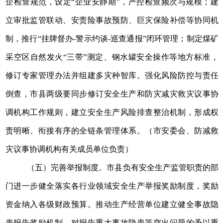
企检查规范，设定
“企业安静期”，严控检查频次与规模；建
立审批监管联动、安责险事故预防、巨灾保险补偿等协同机
制，推行“挂牌督办-警示约谈-巡查通报”闭环管理；制定煤矿
采空区自然发火“三带”测定、钢水罐安全操作等地方标准，
修订专家管理办法并组建多灾种智库。强化风险防控与责任
倒查，市县两级
要同步修订安全生产和防灾减灾救灾议事协
调机构工作规则，
建立安全生产风险排查整治机制，
形成权
责明晰、衔接有序的全链条管理体系。
（
市安委会、防减救
灾议事协调机构有关成员单位负责
）
（五）完善举报制度。
市县负有安全生产监管职责的部
门进一步健全落实各行业领域安全生产举报奖励制度，奖励
资金纳入各级财政预算。推动生产经营单位建立健全事故隐
患报告奖励机制，对报告重大事故隐患等突出问题的予以重