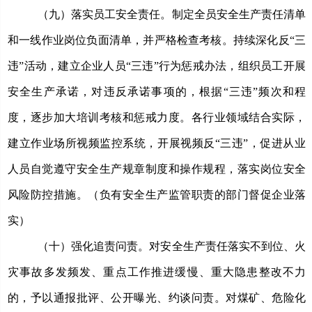
（九）落实员工
安全责任。
制定全员
安全生产责任清单
和一线作业岗位负面清单，
并严格检查考核
。持续深化反
“三
违”活动，建立企业人员“三违”行为惩戒办法，组织员工开展
安全生产承诺，对违反承诺事项的，根据“三违”频次和程
度，逐步加大培训考核和惩戒力度。各行业领域结合实际，
建立作业场所视频监控系统，开展视频反“三违”，
促进从业
人员自觉遵守安全生产规章制度和操作规程，落实岗位安全
风险防控措施。（负有安全
生产
监管职责的部门督促企业落
实）
（十）强化追责问责。
对安
全生产责任落实不到位、火
灾事故多发频发、重点工作推进
缓慢
、重大隐患整改
不力
的，予以通报
批评
、
公开曝光、
约谈问责。对煤矿、危险化