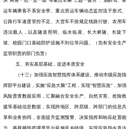
决“两客一危一货一面”等重点车辆“三超一疲劳”、酒醉驾、客
运车辆乘客不系安全带、
重点营运车辆动态监控流于形式、
公路行车速度管控不足、
大货车不按规定线路行驶、农用车
违法载人，以及隧道照明、临水临崖、长大桥隧、长陡下
坡、
校园门口
基础防护设施不到位等问题。
（负有安全生产
监管职责的部门负责）
五、夯实基层基础，促进本质安全
（十三）加强应急智慧指挥体系建设。
推动市级应急指
挥部平台建设，实施
“应急大脑”工程，实现“智慧应急”，加强
风险普查数据应用，汇聚融合安全生产、自然灾害、抢险救
援等基础信息数据，实现跨地区、跨层级、跨部门的信息共
享和业务协同，全面提升监测预警、决策指挥和响应处置能
力。将视频指挥调度平台延伸至乡镇级，实现应急指令直达