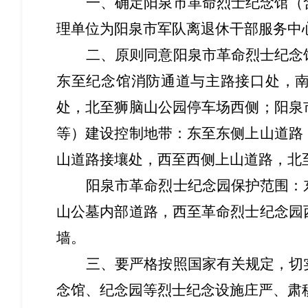
一、
确定阳泉市革命烈士纪念馆（
理单位为阳泉市军队离退休干部服务中
二、
原则同意
阳泉
市革命烈士纪念
东至
纪念馆消防通道与主路接口处，
处
，北至
狮脑山公园停车场西侧；阳泉
等）建设控制地带：东至东侧上山道路
山道路接壤处，西至西侧上山道路，北
阳泉市革命
烈士纪念园保护范围：
山公墓内部道路，西至革命烈士纪念园
墙。
三、
要严格按照
国家有关规定，
切
念馆、
纪念园等烈士纪念设施
庄严、肃