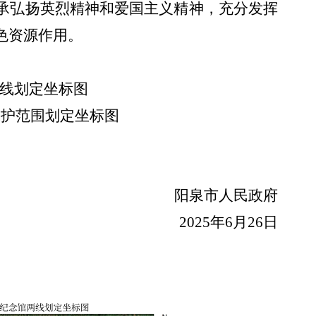
承弘扬英烈精神和爱国主义精神，充分发挥
色资源作用
。
两线划定坐标图
保护范围划定坐标图
阳泉市
人民政府
202
5
年
6
月
26
日