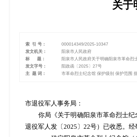
关于
索 引 号：
000014349/2025-10347
发文机关：
阳泉市人民政府
标 题：
阳泉市人民政府关于明确阳泉市革命烈
发文字号：
阳政函〔2025〕27号
主 题 词：
市革命烈士纪念馆 保护级别 保护范围 
市退役军人事务局：
你局《关于
明确
阳泉市革命烈士纪
退役军人发〔
202
5
〕
22
号）
已
收悉。经