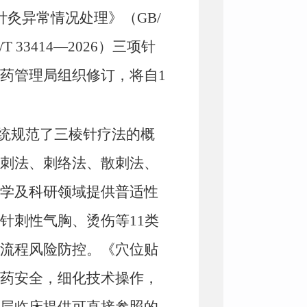
针灸异常情况处理》
（GB/
T 33414—2026）
三项
针
药管理局组织
修订
，
将
自
1
系统规范了三棱针疗法的概
刺法、刺络法、散刺法、
学及科研领域提供普适性
针刺性气胸、烫伤等11类
流程风险防控。《穴位贴
药安全，细化技术操作，