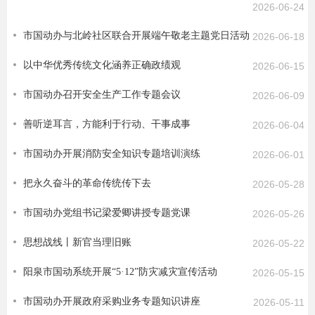
2026-06-24
市国动办与北岭社区联合开展端午敬老主题党日活动
2026-06-18
以中华优秀传统文化涵养正确政绩观
2026-06-15
市国动办召开安全生产工作专题会议
2026-06-09
善听逆耳言，方能利于行动、干事成事
2026-06-04
市国动办开展消防安全知识专题培训演练
2026-06-01
把永久奋斗的革命传统传下去
2026-05-28
市国动办党组书记梁爱卿讲授专题党课
2026-05-26
思想战线丨新官当理旧账
2026-05-22
阳泉市国动系统开展“5·12”防灾减灾宣传活动
2026-05-15
市国动办开展政府采购业务专题知识讲座
2026-05-11