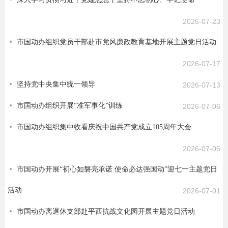
2026-07-23
市国动办组织党员干部赴市党风廉政教育基地开展主题党日活动
2026-07-17
坚持党中央集中统一领导
2026-07-13
市国动办组织开展“准军事化”训练
2026-07-06
市国动办组织集中收看庆祝中国共产党成立105周年大会
2026-07-06
市国动办开展“初心如磐亮承诺 使命必达强国动”迎七一主题党日
活动
2026-07-01
市国动办离退休支部赴平西抗战文化园开展主题党日活动