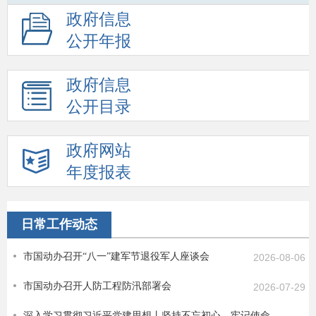
政府信息
公开年报
政府信息
公开目录
政府网站
年度报表
日常工作动态
市国动办召开“八一”建军节退役军人座谈会
2026-08-06
市国动办召开人防工程防汛部署会
2026-07-29
深入学习贯彻习近平党建思想丨坚持不忘初心、牢记使命