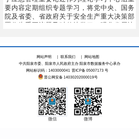
要内容定期组织专题学习，将党中央、国务
院及省委、省政府关于安全生产重大决策部
署作为重要议题及时传达学习，强化发展决
不能以牺牲安全为代价的红线意识，树牢事
故可防可控的理念，严格工作措施，建立落
实清单，加强跟踪问效。（省安委会成员单
位和各市、县政府负责。以下均需市、县政
府负责，不再一一列出）
（二）加大宣传力度。将安全生产纳入
各级党委宣传计划，在电视台、电台、报纸
等主流媒体开辟专题专栏，利用政府网站、
微信、微博、抖音等新媒体常态化开展宣
传。组织开展安全生产月、消防宣传月、防
灾减灾宣传周等专题活动。深化安全宣传“五
进”活动，进企宣讲、送教下乡、入户提醒，
发动各方面积极参与，有效防范化解群众身