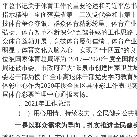
平总书记关于体育工作的重要论述和习近平总书
指示精神，全面落实省第十二次党代会和市第十
技体育争金夺银、群众体育精彩纷呈、体育产业
弘扬、体育改革不断深化”五驾并驱的工作思路
众体育蓬勃开展，竞技体育屡创佳绩，体育产业
明显，体育文化入脑入心
，
实现了“十四五”的
位被国家体育总局评为“2017—2020年度全国
局还被市委、市政府评为“阳泉市创建国家卫生
委老干部局授予“全市离退休干部党史学习教育
体彩中心作为2020年度全国区县体彩工作表现
局体育彩票管理中心通报表扬。
一、2021年工作总结
（一）用心用情、持续发力，全民健身公共
一是以群众需求为导向，扎实推进全民健