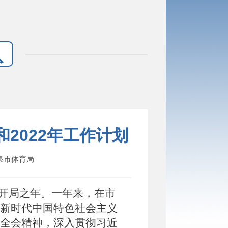
和2022年工作计划
阳泉市体育局
五”开局之年。一年来，在市
新时代中国特色社会主义
全会精神，深入贯彻习近