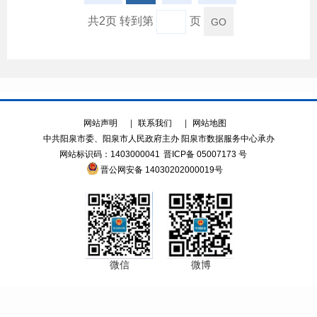
共2页 转到第
页